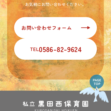
お気軽にお問い合わせください。
TOP
お問い合わせフォーム
園について
0586-82-9624
入園案内
TEL
お知らせ
お問い合わせ
〒493-0001
愛知県一宮市木曽川町黒田字北宿四ノ切80番
TEL: 0586-82-9624